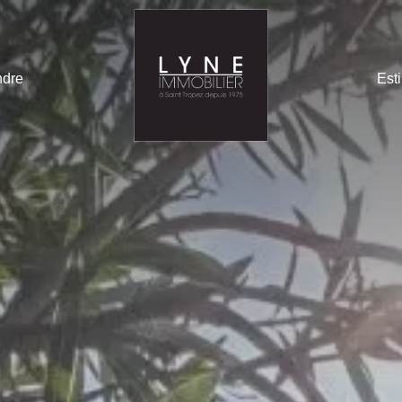
ndre
Est